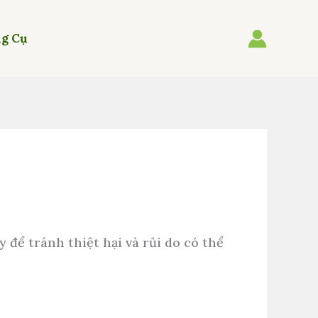
g Cụ
 để tránh thiệt hại và rủi do có thể