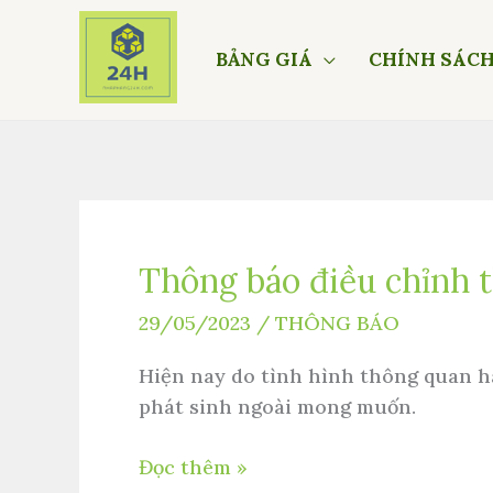
Nhảy
tới
BẢNG GIÁ
CHÍNH SÁC
nội
dung
Thông báo điều chỉnh t
Thông
báo
29/05/2023
/
THÔNG BÁO
điều
chỉnh
Hiện nay do tình hình thông quan hàn
thời
phát sinh ngoài mong muốn.
gian
vận
Đọc thêm »
chuyển