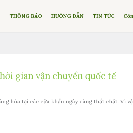
H
THÔNG BÁO
HƯỚNG DẪN
TIN TỨC
Côn
hời gian vận chuyển quốc tế
g hóa tại các cửa khẩu ngày càng thắt chặt. Vì vậy