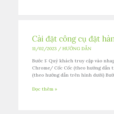
quốc
tế
Cài đặt công cụ đặt hà
Cài
đặt
11/02/2023
/
HƯỚNG DẪN
công
cụ
Bước 1: Quý khách truy cập vào nha
đặt
Chrome/ Cốc Cốc (theo hướng dẫn tr
hàng
(theo hướng dẫn trên hình dưới) Bước
trên
trình
Đọc thêm »
duyệt
Cốc
cốc/